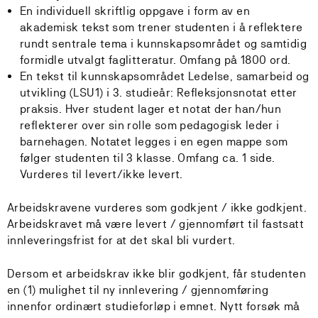
En individuell skriftlig oppgave i form av en
akademisk tekst som trener studenten i å reflektere
rundt sentrale tema i kunnskapsområdet og samtidig
formidle utvalgt faglitteratur. Omfang på 1800 ord.
En tekst til kunnskapsområdet Ledelse, samarbeid og
utvikling (LSU1) i 3. studieår: Refleksjonsnotat etter
praksis. Hver student lager et notat der han/hun
reflekterer over sin rolle som pedagogisk leder i
barnehagen. Notatet legges i en egen mappe som
følger studenten til 3 klasse. Omfang ca. 1 side.
Vurderes til levert/ikke levert.
Arbeidskravene vurderes som godkjent / ikke godkjent.
Arbeidskravet må være levert / gjennomført til fastsatt
innleveringsfrist for at det skal bli vurdert.
Dersom et arbeidskrav ikke blir godkjent, får studenten
en (1) mulighet til ny innlevering / gjennomføring
innenfor ordinært studieforløp i emnet. Nytt forsøk må