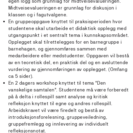
egen logg som grunnlag for midtveisevalueringen.
Midtveisevalueringen er grunnlag for diskusjon i
klassen og i fagutvalgene.
En gruppeoppgave knyttet til praksisperioden hvor
studentene skal utarbeide et didaktisk opplegg med
utgangspunkt i et sentralt tema i kunnskapsområdet.
Opplegget skal tilrettelegges for en barnegruppe i
barnehagen, og gjennomføres sammen med
medarbeidere eller medstudenter. Oppgaven vil bestå
av en teoretisk del, en praktisk del og en avsluttende
vurdering av gjennomføringen av opplegget. (Omfang
ca 5 sider).
En 2 dagers workshop knyttet til tema "Den
vanskelige samtalen". Studentene må være forberedt
på å delta i rollespill samt analyse og kritisk
refleksjon knyttet til egne og andres rollespill.
Arbeidskravet vil være firedelt og bestå av
introduksjonsforelesning, gruppeveiledning,
gruppefremlegg og innlevering av individuelt
refleksjonsnotat.