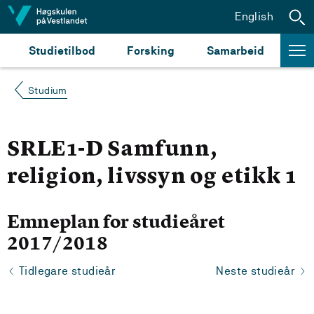
Hopp til innhald
English
Studietilbod
Forsking
Samarbeid
Studium
SRLE1-D Samfunn,
religion, livssyn og etikk 1
Emneplan for studieåret
2017/2018
Tidlegare studieår
Neste studieår