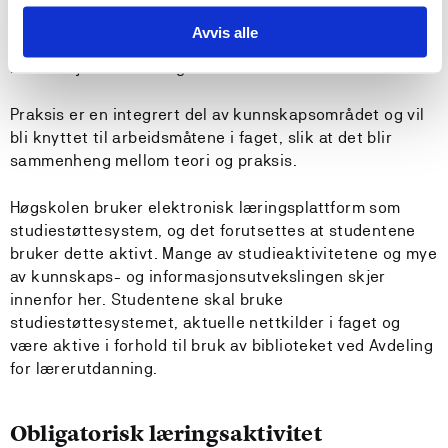
så vidt det er mulig, inngå i studiet. Deler av
Avvis alle
undervisningen vil være obligatorisk, nærmere
informasjon om dette gis ved studiestart.
Praksis er en integrert del av kunnskapsområdet og vil
bli knyttet til arbeidsmåtene i faget, slik at det blir
sammenheng mellom teori og praksis.
Høgskolen bruker elektronisk læringsplattform som
studiestøttesystem, og det forutsettes at studentene
bruker dette aktivt. Mange av studieaktivitetene og mye
av kunnskaps- og informasjonsutvekslingen skjer
innenfor her. Studentene skal bruke
studiestøttesystemet, aktuelle nettkilder i faget og
være aktive i forhold til bruk av biblioteket ved Avdeling
for lærerutdanning.
Obligatorisk læringsaktivitet