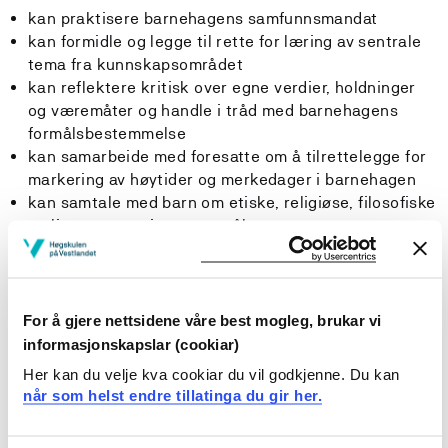
kan praktisere barnehagens samfunnsmandat
kan formidle og legge til rette for læring av sentrale
tema fra kunnskapsområdet
kan reflektere kritisk over egne verdier, holdninger
og væremåter og handle i tråd med barnehagens
formålsbestemmelse
kan samarbeide med foresatte om å tilrettelegge for
markering av høytider og merkedager i barnehagen
kan samtale med barn om etiske, religiøse, filosofiske
og livssynsmessige spørsmål
kan utøve demokrati i praksis og stimulere til barns
demokratiforståelse
kan vise selvstendighet i å lede veilednings- og
samarbeidsprosesser med personale
For å gjere nettsidene våre best mogleg, brukar vi
kan identifisere tegn på vold eller seksuelle overgrep
informasjonskapslar (cookiar)
kan etablere samarbeid med aktuelle tverrfaglige og
Her kan du velje kva cookiar du vil godkjenne. Du kan
tverretatlige samarbeidspartnere til barnets beste
når som helst endre tillatinga du gir her.
Studenten