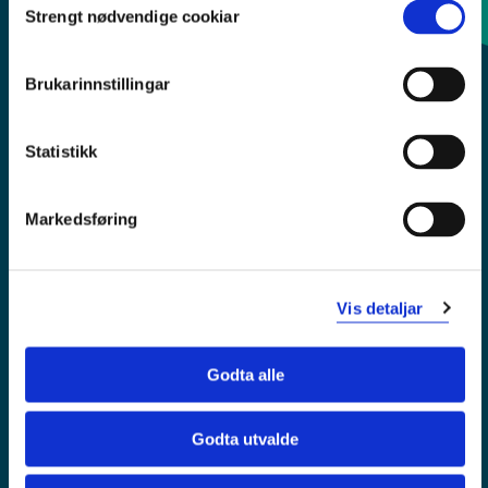
Strengt nødvendige cookiar
Selection
Sentralbord: 55 58 58 00
Brukarinnstillingar
Krise- og beredskapsnummer
Statistikk
Tilgjengelegheitserklæring
Personvern
Markedsføring
Vis detaljar
Godta alle
Godta utvalde