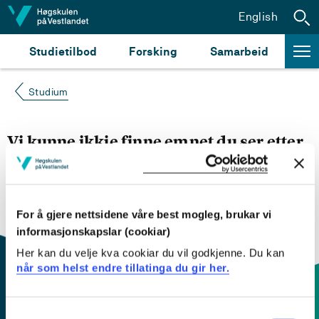
Hopp til innhald
English
Studietilbod
Forsking
Samarbeid
Studium
Vi kunne ikkje finne emnet du ser etter
Du kan prøve å
søke opp emnet du ser etter i
emnesøket vårt.
Du kan også sjekke om emnet har
engelsk emneplan ved å klikke på «English».
For å gjere nettsidene våre best mogleg, brukar vi
informasjonskapslar (cookiar)
Her kan du velje kva cookiar du vil godkjenne. Du kan
når som helst endre tillatinga du gir her.
Consent
Kontaktinfo og opningstider