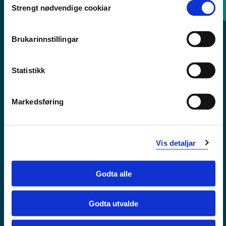
Strengt nødvendige cookiar
Selection
Sentralbord: 55 58 58 00
Brukarinnstillingar
Krise- og beredskapsnummer
Statistikk
Tilgjengelegheitserklæring
Personvern
Markedsføring
Vis detaljar
Godta alle
Godta utvalde