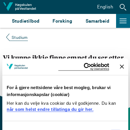
Hopp til innhald
English
Studietilbod
Forsking
Samarbeid
Studium
Vi kunne ikkje finne emnet du ser etter
Du kan prøve å
søke opp emnet du ser etter i
emnesøket vårt.
Du kan også sjekke om emnet har
engelsk emneplan ved å klikke på «English».
For å gjere nettsidene våre best mogleg, brukar vi
informasjonskapslar (cookiar)
Her kan du velje kva cookiar du vil godkjenne. Du kan
når som helst endre tillatinga du gir her.
Consent
Kontaktinfo og opningstider