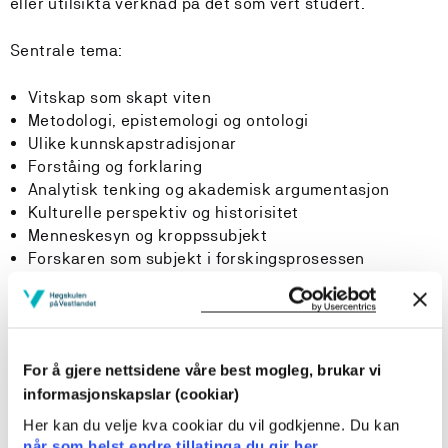
eller utilsikta verknad på det som vert studert.
Sentrale tema:
Vitskap som skapt viten
Metodologi, epistemologi og ontologi
Ulike kunnskapstradisjonar
Forståing og forklaring
Analytisk tenking og akademisk argumentasjon
Kulturelle perspektiv og historisitet
Menneskesyn og kroppssubjekt
Forskaren som subjekt i forskingsprosessen
Læringsutbytte
For å gjere nettsidene våre best mogleg, brukar vi
Ein student med fullført emne skal ha følgjande totale
informasjonskapslar (cookiar)
læringsutbytte definert i kunnskap, evner og generell
kompetanse:
Her kan du velje kva cookiar du vil godkjenne. Du kan
når som helst endre tillatinga du gir her.