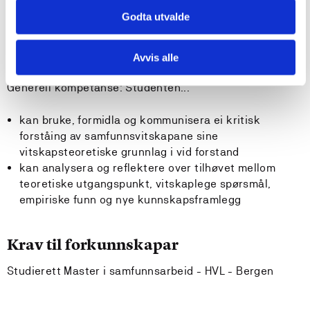
forskingsfelt og i høve til andre aktørar i feltet
Godta utvalde
kan halde seg kritisk til eigen ståstad, men og kunne
bruke sine eigne erfaringar som kjelde til
kunnskapsutvikling
Avvis alle
Generell kompetanse: Studenten...
kan bruke, formidla og kommunisera ei kritisk
forståing av samfunnsvitskapane sine
vitskapsteoretiske grunnlag i vid forstand
kan analysera og reflektere over tilhøvet mellom
teoretiske utgangspunkt, vitskaplege spørsmål,
empiriske funn og nye kunnskapsframlegg
Krav til forkunnskapar
Studierett Master i samfunnsarbeid - HVL - Bergen