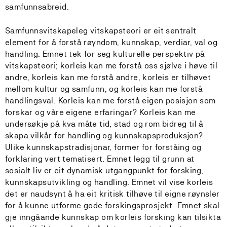
samfunnsabreid.
Samfunnsvitskapeleg vitskapsteori er eit sentralt
element for å forstå røyndom, kunnskap, verdiar, val og
handling. Emnet tek for seg kulturelle perspektiv på
vitskapsteori; korleis kan me forstå oss sjølve i høve til
andre, korleis kan me forstå andre, korleis er tilhøvet
mellom kultur og samfunn, og korleis kan me forstå
handlingsval. Korleis kan me forstå eigen posisjon som
forskar og våre eigene erfaringar? Korleis kan me
undersøkje på kva måte tid, stad og rom bidreg til å
skapa vilkår for handling og kunnskapsproduksjon?
Ulike kunnskapstradisjonar, former for forståing og
forklaring vert tematisert. Emnet legg til grunn at
sosialt liv er eit dynamisk utgangpunkt for forsking,
kunnskapsutvikling og handling. Emnet vil vise korleis
det er naudsynt å ha eit kritisk tilhøve til eigne røynsler
for å kunne utforme gode forskingsprosjekt. Emnet skal
gje inngåande kunnskap om korleis forsking kan tilsikta