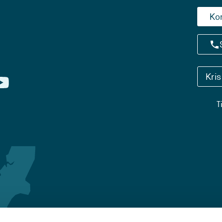
Ko
Kri
T