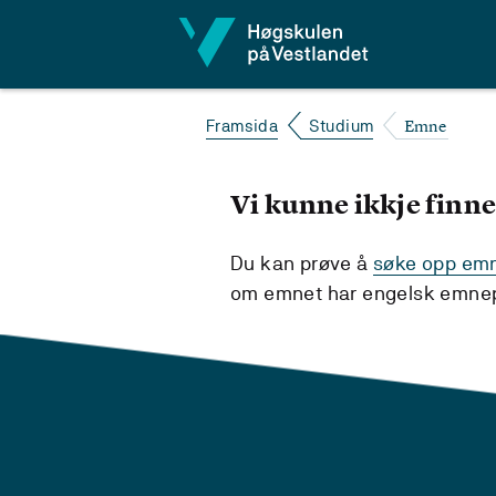
Hopp til innhald
Emne
Framsida
Studium
Vi kunne ikkje finne
Du kan prøve å
søke opp emne
om emnet har engelsk emnepl