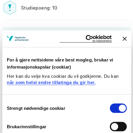
Studiepoeng: 10
Pensum-/litteraturliste
For å gjere nettsidene våre best mogleg, brukar vi
Inngår i:
informasjonskapslar (cookiar)
Her kan du velje kva cookiar du vil godkjenne. Du kan
Programvareutvikling
når som helst endre tillatinga du gir her.
Consent
Innhold og oppbygning
Strengt nødvendige cookiar
Selection
Emnebeskrivelsen finnes kun på engelsk, gå til våre
engelske nettsider ved å klikke "English" øverst i
Brukarinnstillingar
menyfeltet.