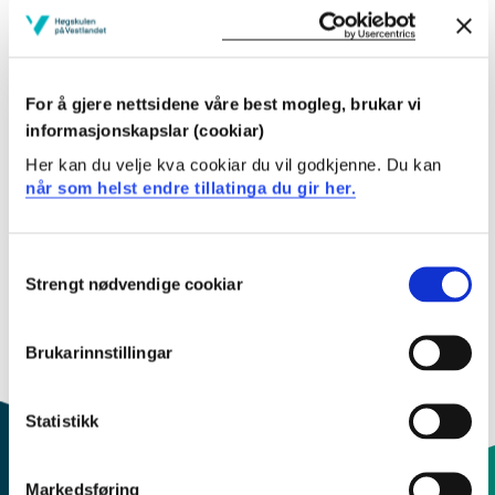
Pensum-/litteraturliste
For å gjere nettsidene våre best mogleg, brukar vi
informasjonskapslar (cookiar)
Inngår i:
Her kan du velje kva cookiar du vil godkjenne. Du kan
når som helst endre tillatinga du gir her.
BCA
Consent
Strengt nødvendige cookiar
Selection
Innhold og oppbygning
Emnebeskrivelsen finnes kun på engelsk, gå til våre
Brukarinnstillingar
engelske nettsider ved å klikke "English" øverst i
menyfeltet.
Statistikk
Markedsføring