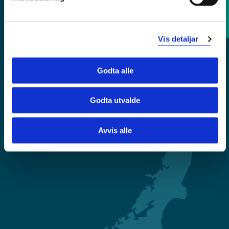
Kontaktinfo og opningstider
Vis detaljar
Sentralbord: 55 58 58 00
Godta alle
Krise- og beredskapsnummer
Godta utvalde
Tilgjengelegheitserklæring
Personvern
Avvis alle