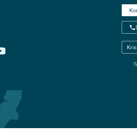
Ko
Kri
T