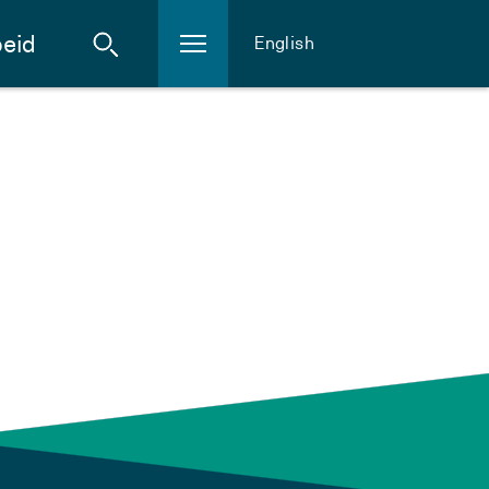
eid
English