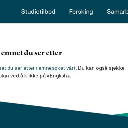
Studietilbod
Forsking
Samarb
 emnet du ser etter
t du ser etter i emnesøket vårt.
Du kan også sjekke
an ved å klikke på «English».