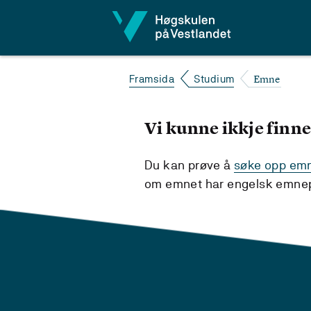
Hopp til innhald
Emne
Framsida
Studium
Vi kunne ikkje finne
Du kan prøve å
søke opp emne
om emnet har engelsk emnepl