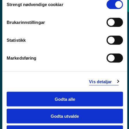
Strengt nødvendige cookiar
Selection
Sentralbord: 55 58 58 00
Brukarinnstillingar
Krise- og beredskapsnummer
Statistikk
Tilgjengelegheitserklæring
Personvern
Markedsføring
Vis detaljar
Godta alle
Godta utvalde