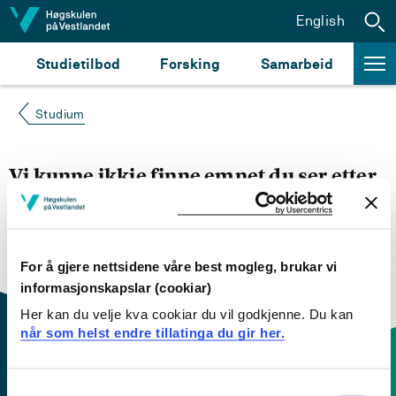
Hopp til innhald
English
Studietilbod
Forsking
Samarbeid
Studium
Vi kunne ikkje finne emnet du ser etter
Du kan prøve å
søke opp emnet du ser etter i
emnesøket vårt.
Du kan også sjekke om emnet har
engelsk emneplan ved å klikke på «English».
For å gjere nettsidene våre best mogleg, brukar vi
informasjonskapslar (cookiar)
Her kan du velje kva cookiar du vil godkjenne. Du kan
når som helst endre tillatinga du gir her.
Consent
Kontaktinfo og opningstider