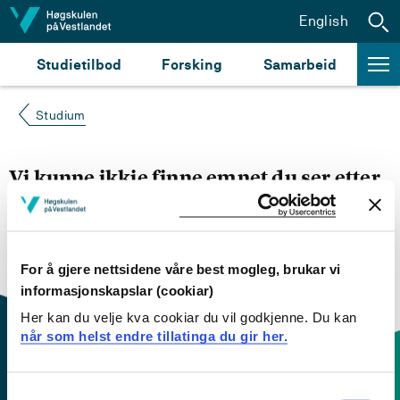
Hopp til innhald
English
Studietilbod
Forsking
Samarbeid
Studium
Vi kunne ikkje finne emnet du ser etter
Du kan prøve å
søke opp emnet du ser etter i
emnesøket vårt.
Du kan også sjekke om emnet har
engelsk emneplan ved å klikke på «English».
For å gjere nettsidene våre best mogleg, brukar vi
informasjonskapslar (cookiar)
Her kan du velje kva cookiar du vil godkjenne. Du kan
når som helst endre tillatinga du gir her.
Consent
Kontaktinfo og opningstider