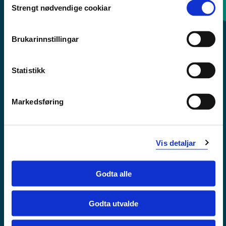
Strengt nødvendige cookiar
Selection
Sentralbord: 55 58 58 00
Brukarinnstillingar
Krise- og beredskapsnummer
Statistikk
Tilgjengelegheitserklæring
Personvern
Markedsføring
Vis detaljar
Godta alle
Godta utvalde