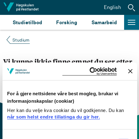
Hopp til innhald
English
Studietilbod
Forsking
Samarbeid
Studium
Vi kunne ikkje finne emnet du ser etter
Du kan prøve å
søke opp emnet du ser etter i
emnesøket vårt.
Du kan også sjekke om emnet har
engelsk emneplan ved å klikke på «English».
For å gjere nettsidene våre best mogleg, brukar vi
informasjonskapslar (cookiar)
Her kan du velje kva cookiar du vil godkjenne. Du kan
når som helst endre tillatinga du gir her.
Consent
Kontaktinfo og opningstider