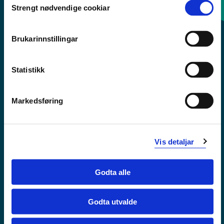
Strengt nødvendige cookiar
Selection
Sentralbord: 55 58 58 00
Brukarinnstillingar
Krise- og beredskapsnummer
Statistikk
Tilgjengelegheitserklæring
Personvern
Markedsføring
Vis detaljar
Godta alle
Godta utvalde