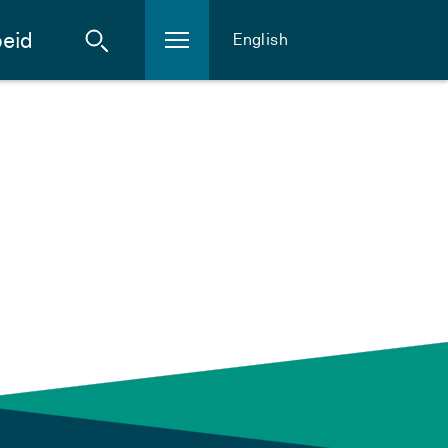
eid
English