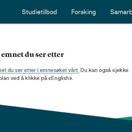
Studietilbod
Forsking
Samarb
 emnet du ser etter
t du ser etter i emnesøket vårt.
Du kan også sjekke
an ved å klikke på «English».