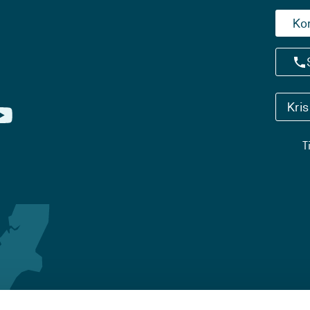
Ko
Kri
T