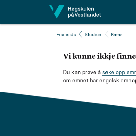
Hopp til innhald
Emne
Framsida
Studium
Vi kunne ikkje finne
Du kan prøve å
søke opp emne
om emnet har engelsk emnepl