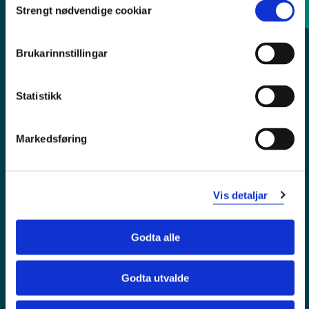
Strengt nødvendige cookiar
Selection
Sentralbord: 55 58 58 00
Brukarinnstillingar
Krise- og beredskapsnummer
Statistikk
Tilgjengelegheitserklæring
Personvern
Markedsføring
Vis detaljar
Godta alle
Godta utvalde