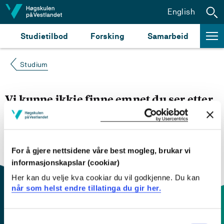
Hopp til innhald
English
Studietilbod
Forsking
Samarbeid
Studium
Vi kunne ikkje finne emnet du ser etter
Du kan prøve å
søke opp emnet du ser etter i
emnesøket vårt.
Du kan også sjekke om emnet har
engelsk emneplan ved å klikke på «English».
For å gjere nettsidene våre best mogleg, brukar vi
informasjonskapslar (cookiar)
Her kan du velje kva cookiar du vil godkjenne. Du kan
når som helst endre tillatinga du gir her.
Consent
Kontaktinfo og opningstider