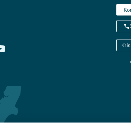
Ko
Kri
T