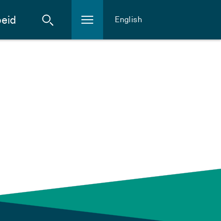
eid
English