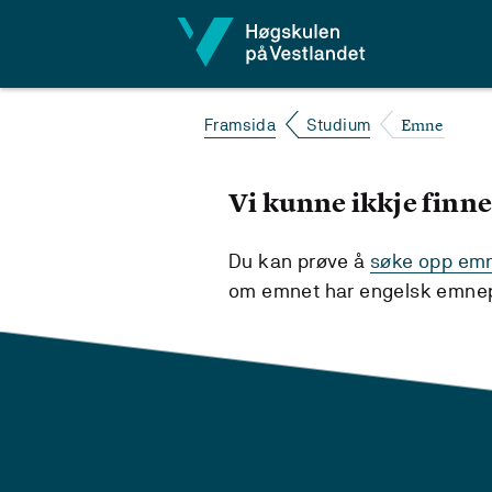
Hopp til innhald
Emne
Framsida
Studium
Vi kunne ikkje finne
Du kan prøve å
søke opp emne
om emnet har engelsk emnepl