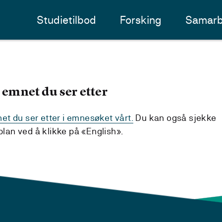
Studietilbod
Forsking
Samarb
 emnet du ser etter
t du ser etter i emnesøket vårt.
Du kan også sjekke
an ved å klikke på «English».