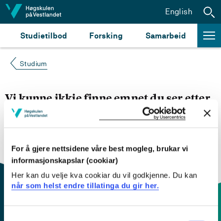
Hopp til innhald
English
Studietilbod
Forsking
Samarbeid
Studium
Vi kunne ikkje finne emnet du ser etter
Du kan prøve å
søke opp emnet du ser etter i
emnesøket vårt.
Du kan også sjekke om emnet har
engelsk emneplan ved å klikke på «English».
For å gjere nettsidene våre best mogleg, brukar vi
informasjonskapslar (cookiar)
Her kan du velje kva cookiar du vil godkjenne. Du kan
når som helst endre tillatinga du gir her.
Consent
Kontaktinfo og opningstider