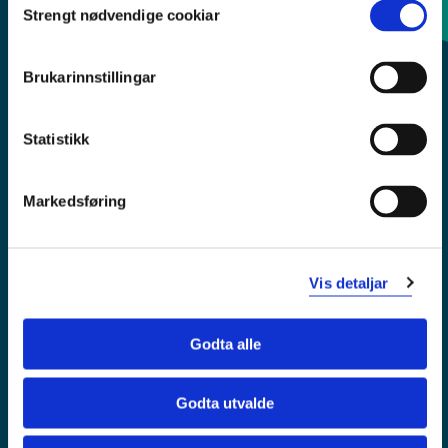
Strengt nødvendige cookiar
Selection
Sentralbord: 55 58 58 00
Brukarinnstillingar
Krise- og beredskapsnummer
Statistikk
Tilgjengelegheitserklæring
Personvern
Markedsføring
Vis detaljar
Godta alle
Godta utvalde