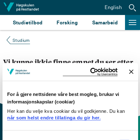
Hopp til innhald
English
Studietilbod
Forsking
Samarbeid
Studium
Vi kunne ikkje finne emnet du ser etter
Du kan prøve å
søke opp emnet du ser etter i
emnesøket vårt.
Du kan også sjekke om emnet har
engelsk emneplan ved å klikke på «English».
For å gjere nettsidene våre best mogleg, brukar vi
informasjonskapslar (cookiar)
Her kan du velje kva cookiar du vil godkjenne. Du kan
når som helst endre tillatinga du gir her.
Consent
Kontaktinfo og opningstider