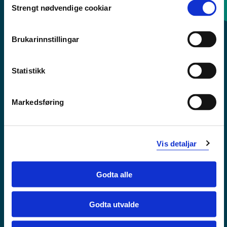
Strengt nødvendige cookiar
Selection
Sentralbord: 55 58 58 00
Brukarinnstillingar
Krise- og beredskapsnummer
Statistikk
Tilgjengelegheitserklæring
Personvern
Markedsføring
Vis detaljar
Godta alle
Godta utvalde