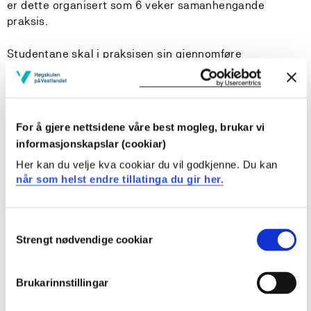
er dette organisert som 6 veker samanhengande
praksis.
Studentane skal i praksisen sin gjennomføre
observasjonar, og etter kvart få eit meir sjølvstendig
ansvar for planlegging og gjennomføring av
undervisninga. Studenten har ansvar for å dokumentere
innhaldet i praksisopplæringa. Dokumentasjonsforma
For å gjere nettsidene våre best mogleg, brukar vi
vært spesifisert i retningslinjer på studiestaden
informasjonskapslar (cookiar)
Her kan du velje kva cookiar du vil godkjenne. Du kan
Studenten, praksislærar og profesjonsrettleiar skal ha
når som helst endre tillatinga du gir her.
fleire møtepunkt i løpet av studenten sin praksis. Møta
kan gå føre seg som nettmøter, praksisrettleiing på
praksisstaden m.m. Ei nærare forklaring av korleis
Consent
praksis vert gjennomført vert å finna i retningslinjene
Strengt nødvendige cookiar
Selection
for praksis.
Brukarinnstillingar
Læringsutbytte