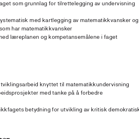
aget som grunnlag for tilrettelegging av undervisning
 systematisk med kartlegging av matematikkvansker og
r som har matematikkvansker
 med læreplanen og kompetansemålene i faget
 utviklingsarbeid knyttet til matematikkundervisning
beidsprosjekter med tanke på å forbedre
ikkfagets betydning for utvikling av kritisk demokratis