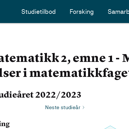
Studietilbod
Forsking
Samarb
ematikk 2, emne 1 - 
lser i matematikkfage
udieåret 2022/2023
Neste studieår
ing