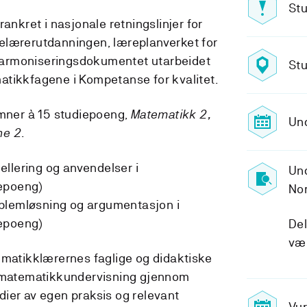
Stu
ankret i nasjonale retningslinjer for
elærerutdanningen, læreplanverket for
armoniseringsdokumentet utarbeidet
Stu
atikkfagene i Kompetanse for kvalitet.
emner à 15 studiepoeng,
Matematikk 2,
Un
ne 2
.
llering og anvendelser i
Und
epoeng)
Nor
blemløsning og argumentasjon i
epoeng)
Del
vær
ematikklærernes faglige og didaktiske
d matematikkundervisning gjennom
ier av egen praksis og relevant
Vur