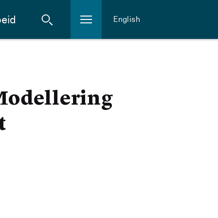
eid
English
Modellering
t