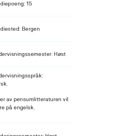
diepoeng: 15
diested: Bergen
dervisningssemester: Høst
ervisningsspråk:
sk.
er av pensumlitteraturen vil
e på engelsk.
deringssemester: Høst