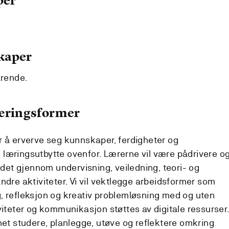
per
kaper
arende.
læringsformer
r å erverve seg kunnskaper, ferdigheter og
læringsutbytte ovenfor. Lærerne vil være pådrivere o
eidet gjennom undervisning, veiledning, teori- og
ndre aktiviteter. Vi vil vektlegge arbeidsformer som
, refleksjon og kreativ problemløsning med og uten
viteter og kommunikasjon støttes av digitale ressurser
net studere, planlegge, utøve og reflektere omkring