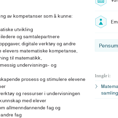
ling av kompetanser som å kunne:
Emn
tiske utvikling
iledere og samtalepartnere
 oppgaver, digitale verktøy og andre
Pensum-
le elevers matematiske kompetanse,
dning til matematikk,
smessig undervisnings- og
Inngår i:
skapende prosess og stimulere elevene
ner
Matemati
samling
 verktøy og ressurser i undervisningen
kunnskap med elever
om allmenndannende fag og
 andre fag