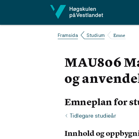
Hopp til innhald
Emne
Framsida
Studium
MAU806 Mat
og anvende
Emneplan for st
Tidlegare studieår
Innhold og oppbygn