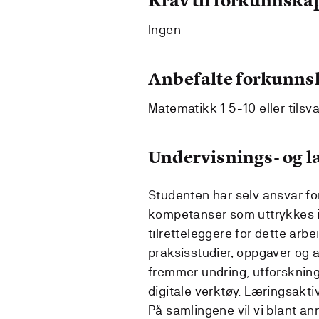
Krav til forkunnska
Ingen
Anbefalte forkunns
Matematikk 1 5-10 eller tilsv
Undervisnings- og 
Studenten har selv ansvar fo
kompetanser som uttrykkes i 
tilretteleggere for dette arb
praksisstudier, oppgaver og a
fremmer undring, utforskning
digitale verktøy. Læringsakti
På samlingene vil vi blant an