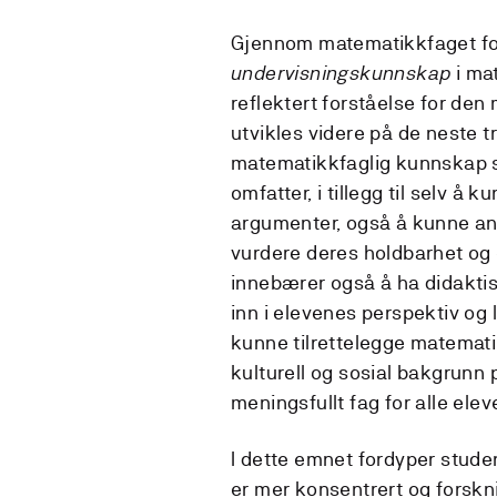
Gjennom matematikkfaget for
undervisningskunnskap
i ma
reflektert forståelse for de
utvikles videre på de neste 
matematikkfaglig kunnskap s
omfatter, i tillegg til selv 
argumenter, også å kunne an
vurdere deres holdbarhet og
innebærer også å ha didakti
inn i elevenes perspektiv og
kunne tilrettelegge matemati
kulturell og sosial bakgrunn
meningsfullt fag for alle eleve
I dette emnet fordyper stud
er mer konsentrert og forsk