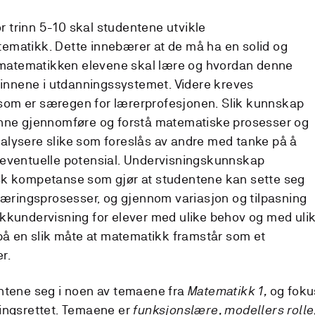
 trinn 5-10 skal studentene utvikle
tematikk. Dette innebærer at de må ha en solid og
n matematikken elevene skal lære og hvordan denne
trinnene i utdanningssystemet. Videre kreves
om er særegen for lærerprofesjonen. Slik kunnskap
å kunne gjennomføre og forstå matematiske prosesser og
alysere slike som foreslås av andre med tanke på å
 eventuelle potensial. Undervisningskunnskap
sk kompetanse som gjør at studentene kan sette seg
 læringsprosesser, og gjennom variasjon og tilpasning
kkundervisning for elever med ulike behov og med uli
 på en slik måte at matematikk framstår som et
r.
entene seg i noen av temaene fra
Matematikk 1,
og foku
ningsrettet. Temaene er
funksjonslære, modellers rolle