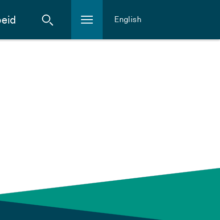
eid
English