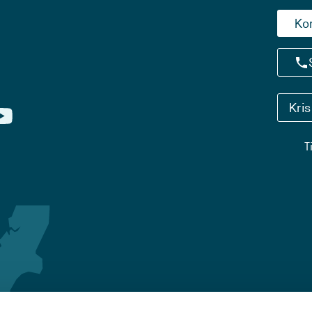
Ko
Kri
T