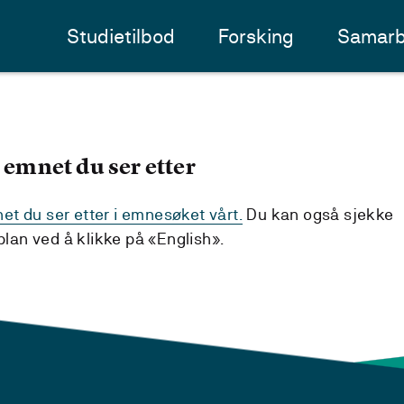
Studietilbod
Forsking
Samarb
 emnet du ser etter
t du ser etter i emnesøket vårt.
Du kan også sjekke
an ved å klikke på «English».