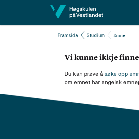
Hopp til innhald
Emne
Framsida
Studium
Vi kunne ikkje finne
Du kan prøve å
søke opp emne
om emnet har engelsk emnepl