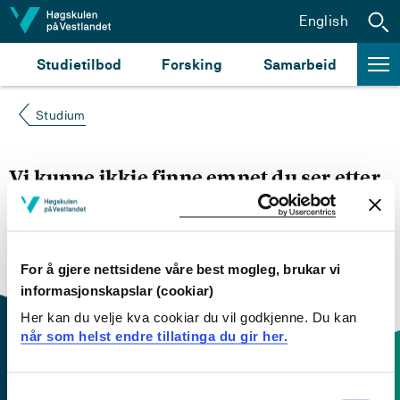
Hopp til innhald
English
Studietilbod
Forsking
Samarbeid
Studium
Vi kunne ikkje finne emnet du ser etter
Du kan prøve å
søke opp emnet du ser etter i
emnesøket vårt.
Du kan også sjekke om emnet har
engelsk emneplan ved å klikke på «English».
For å gjere nettsidene våre best mogleg, brukar vi
informasjonskapslar (cookiar)
Her kan du velje kva cookiar du vil godkjenne. Du kan
når som helst endre tillatinga du gir her.
Consent
Kontaktinfo og opningstider