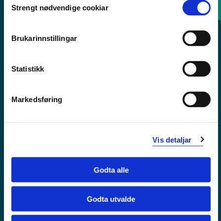
Strengt nødvendige cookiar
Selection
Sentralbord: 55 58 58 00
Brukarinnstillingar
Krise- og beredskapsnummer
Statistikk
Tilgjengelegheitserklæring
Personvern
Markedsføring
Vis detaljar
Godta alle
Godta utvalde