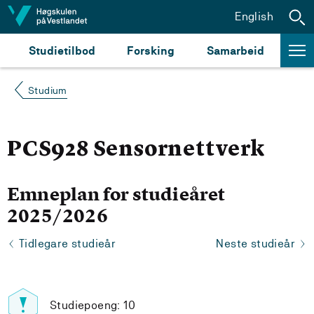
Hopp til innhald
English
Studietilbod
Forsking
Samarbeid
Studium
PCS928 Sensornettverk
Emneplan for studieåret
2025/2026
Tidlegare studieår
Neste studieår
Studiepoeng: 10