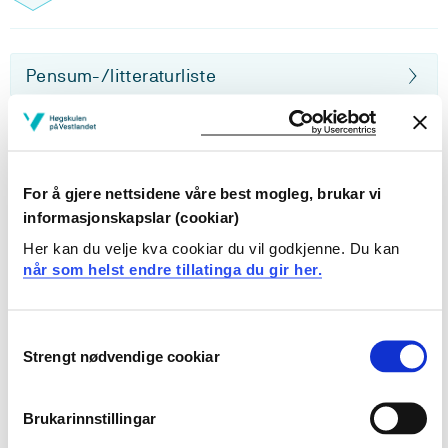
Pensum-/litteraturliste
Inngår i:
For å gjere nettsidene våre best mogleg, brukar vi
informasjonskapslar (cookiar)
Datateknologi | ph.d.
Her kan du velje kva cookiar du vil godkjenne. Du kan
når som helst endre tillatinga du gir her.
Innhold og oppbygning
Consent
Emnebeskrivelsen finnes kun på engelsk, gå til våre
Strengt nødvendige cookiar
Selection
engelske nettsider ved å klikke "English" øverst i
menyfeltet.
Brukarinnstillingar