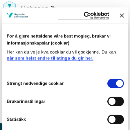
Studiepoeng: 15
Pensum-/litteraturliste
For å gjere nettsidene våre best mogleg, brukar vi
informasjonskapslar (cookiar)
Her kan du velje kva cookiar du vil godkjenne. Du kan
når som helst endre tillatinga du gir her.
Inngår i:
Healthy ageing and rehabilitation
Consent
Strengt nødvendige cookiar
Selection
Innhold og oppbygning
Brukarinnstillingar
Dette emnet kan du lese om på dei engelske nettsidene
våre.
Statistikk