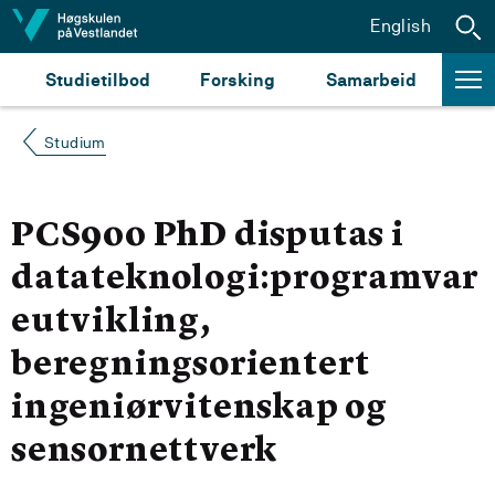
Hopp til innhald
English
Studietilbod
Forsking
Samarbeid
Studium
PCS900 PhD disputas i
datateknologi:programvar
eutvikling,
beregningsorientert
ingeniørvitenskap og
sensornettverk