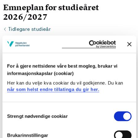
Emneplan for studieåret
2026/2027
Tidlegare studieår
Studiepoeng: 150
For å gjere nettsidene våre best mogleg, brukar vi
informasjonskapslar (cookiar)
Her kan du velje kva cookiar du vil godkjenne. Du kan
Pensum-/litteraturliste
når som helst endre tillatinga du gir her.
Consent
Strengt nødvendige cookiar
Selection
Inngår i:
Datateknologi | ph.d.
Brukarinnstillingar