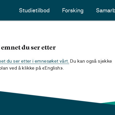
Studietilbod
Forsking
Samarb
 emnet du ser etter
t du ser etter i emnesøket vårt.
Du kan også sjekke
an ved å klikke på «English».