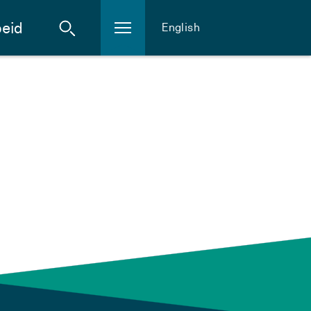
eid
English