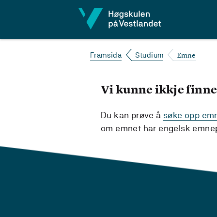
Hopp til innhald
Emne
Framsida
Studium
Vi kunne ikkje finne
Du kan prøve å
søke opp emne
om emnet har engelsk emnepl