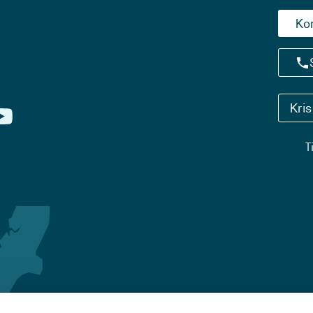
Ko
Kri
T