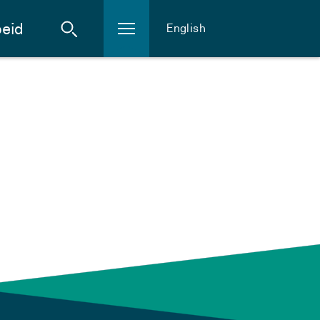
eid
English