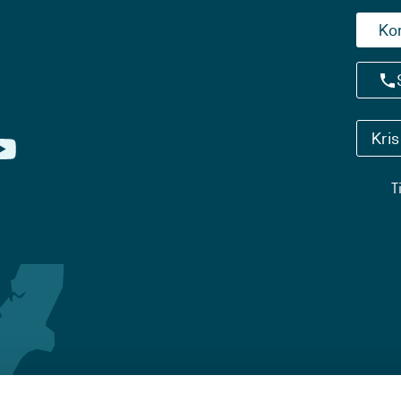
Ko
Kri
T