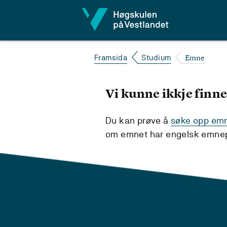
Hopp til innhald
Emne
Framsida
Studium
Vi kunne ikkje finne
Du kan prøve å
søke opp emne
om emnet har engelsk emnepl