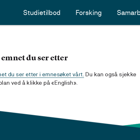
Studietilbod
Forsking
Samarb
 emnet du ser etter
t du ser etter i emnesøket vårt.
Du kan også sjekke
an ved å klikke på «English».