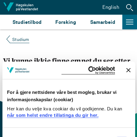
Hopp til innhald
English
Studietilbod
Forsking
Samarbeid
Studium
Vi kunne ikkje finne emnet du ser etter
Du kan prøve å
søke opp emnet du ser etter i
emnesøket vårt.
Du kan også sjekke om emnet har
engelsk emneplan ved å klikke på «English».
For å gjere nettsidene våre best mogleg, brukar vi
informasjonskapslar (cookiar)
Her kan du velje kva cookiar du vil godkjenne. Du kan
når som helst endre tillatinga du gir her.
Consent
Kontaktinfo og opningstider