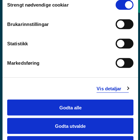
Strengt nødvendige cookiar
Selection
Sentralbord: 55 58 58 00
Brukarinnstillingar
Krise- og beredskapsnummer
Statistikk
Tilgjengelegheitserklæring
Personvern
Markedsføring
Vis detaljar
Godta alle
Godta utvalde