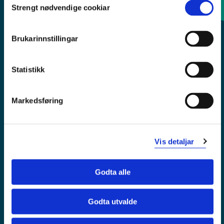
Strengt nødvendige cookiar
Selection
Sentralbord: 55 58 58 00
Brukarinnstillingar
Krise- og beredskapsnummer
Statistikk
Tilgjengelegheitserklæring
Personvern
Markedsføring
Vis detaljar
Godta alle
Godta utvalde