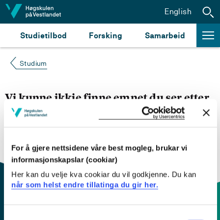
Hopp til innhald
English
Studietilbod
Forsking
Samarbeid
Studium
Vi kunne ikkje finne emnet du ser etter
Du kan prøve å
søke opp emnet du ser etter i
emnesøket vårt.
Du kan også sjekke om emnet har
engelsk emneplan ved å klikke på «English».
For å gjere nettsidene våre best mogleg, brukar vi
informasjonskapslar (cookiar)
Her kan du velje kva cookiar du vil godkjenne. Du kan
når som helst endre tillatinga du gir her.
Consent
Kontaktinfo og opningstider