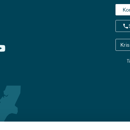
Ko
Kri
T