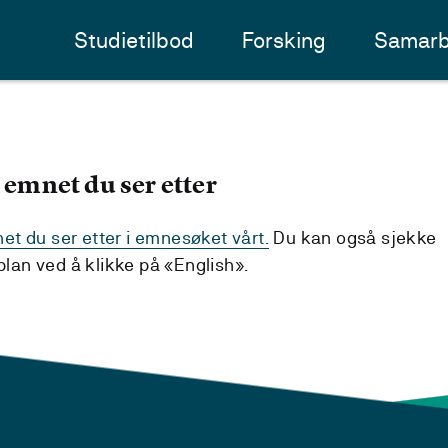
Studietilbod
Forsking
Samarb
 emnet du ser etter
t du ser etter i emnesøket vårt.
Du kan også sjekke
an ved å klikke på «English».