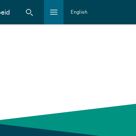
eid
English