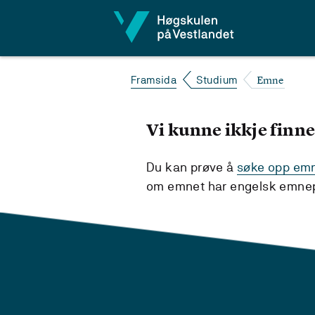
Hopp til innhald
Emne
Framsida
Studium
Vi kunne ikkje finne
Du kan prøve å
søke opp emne
om emnet har engelsk emnepl