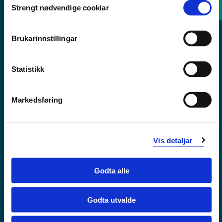
Strengt nødvendige cookiar
Selection
Sentralbord: 55 58 58 00
Brukarinnstillingar
Krise- og beredskapsnummer
Statistikk
Tilgjengelegheitserklæring
Personvern
Markedsføring
Vis detaljar
Godta alle
Godta utvalde