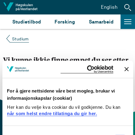
Hopp til innhald
English
Studietilbod
Forsking
Samarbeid
Studium
Vi kunne ikkje finne emnet du ser etter
Du kan prøve å
søke opp emnet du ser etter i
emnesøket vårt.
Du kan også sjekke om emnet har
engelsk emneplan ved å klikke på «English».
For å gjere nettsidene våre best mogleg, brukar vi
informasjonskapslar (cookiar)
Her kan du velje kva cookiar du vil godkjenne. Du kan
når som helst endre tillatinga du gir her.
Consent
Kontaktinfo og opningstider