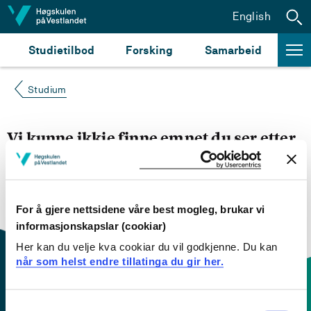
Hopp til innhald
English
Studietilbod
Forsking
Samarbeid
Studium
Vi kunne ikkje finne emnet du ser etter
Du kan prøve å
søke opp emnet du ser etter i
emnesøket vårt.
Du kan også sjekke om emnet har
engelsk emneplan ved å klikke på «English».
For å gjere nettsidene våre best mogleg, brukar vi
informasjonskapslar (cookiar)
Her kan du velje kva cookiar du vil godkjenne. Du kan
når som helst endre tillatinga du gir her.
Consent
Kontaktinfo og opningstider