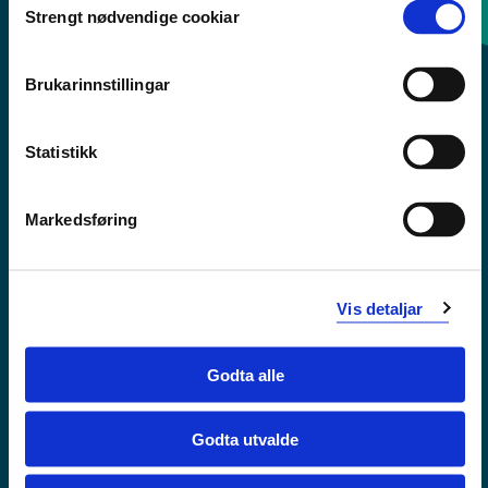
Strengt nødvendige cookiar
Selection
Sentralbord: 55 58 58 00
Brukarinnstillingar
Krise- og beredskapsnummer
Statistikk
Tilgjengelegheitserklæring
Personvern
Markedsføring
Vis detaljar
Godta alle
Godta utvalde