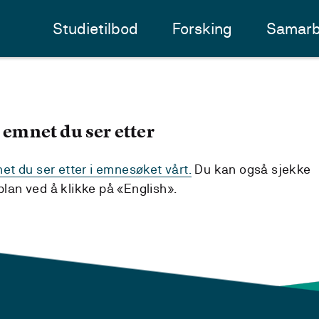
Studietilbod
Forsking
Samarb
 emnet du ser etter
t du ser etter i emnesøket vårt.
Du kan også sjekke
an ved å klikke på «English».