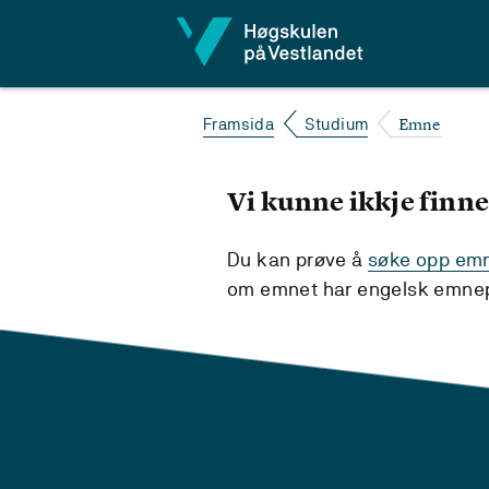
Hopp til innhald
Emne
Framsida
Studium
Vi kunne ikkje finne
Du kan prøve å
søke opp emne
om emnet har engelsk emnepl