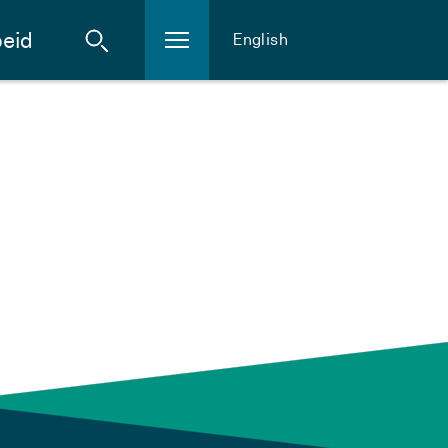
eid
English