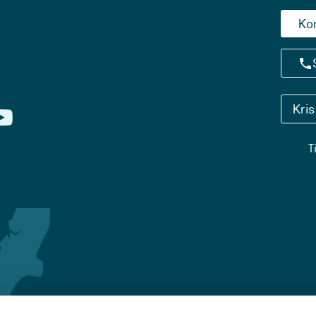
Ko
Kri
T