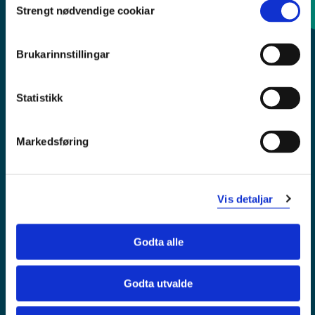
Strengt nødvendige cookiar
Selection
Sentralbord: 55 58 58 00
Brukarinnstillingar
Krise- og beredskapsnummer
Statistikk
Tilgjengelegheitserklæring
Personvern
Markedsføring
Vis detaljar
Godta alle
Godta utvalde