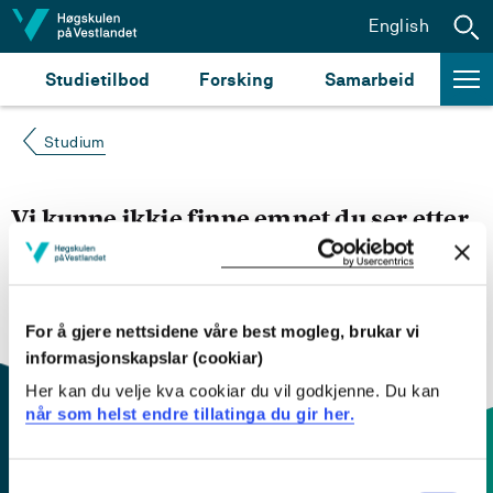
Hopp til innhald
English
Studietilbod
Forsking
Samarbeid
Studium
Vi kunne ikkje finne emnet du ser etter
Du kan prøve å
søke opp emnet du ser etter i
emnesøket vårt.
Du kan også sjekke om emnet har
engelsk emneplan ved å klikke på «English».
For å gjere nettsidene våre best mogleg, brukar vi
informasjonskapslar (cookiar)
Her kan du velje kva cookiar du vil godkjenne. Du kan
når som helst endre tillatinga du gir her.
Consent
Kontaktinfo og opningstider