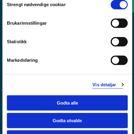
Strengt nødvendige cookiar
Selection
Sentralbord: 55 58 58 00
Brukarinnstillingar
Krise- og beredskapsnummer
Statistikk
Tilgjengelegheitserklæring
Personvern
Markedsføring
Vis detaljar
Godta alle
Godta utvalde