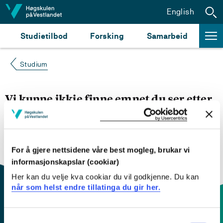
Hopp til innhald
English
Studietilbod
Forsking
Samarbeid
Studium
Vi kunne ikkje finne emnet du ser etter
Du kan prøve å
søke opp emnet du ser etter i
emnesøket vårt.
Du kan også sjekke om emnet har
engelsk emneplan ved å klikke på «English».
For å gjere nettsidene våre best mogleg, brukar vi
informasjonskapslar (cookiar)
Her kan du velje kva cookiar du vil godkjenne. Du kan
når som helst endre tillatinga du gir her.
Consent
Kontaktinfo og opningstider