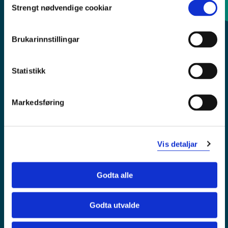
Strengt nødvendige cookiar
Selection
Sentralbord: 55 58 58 00
Brukarinnstillingar
Krise- og beredskapsnummer
Statistikk
Tilgjengelegheitserklæring
Personvern
Markedsføring
Vis detaljar
Godta alle
Godta utvalde