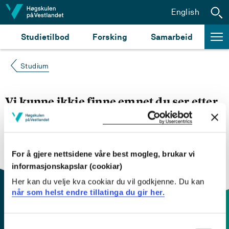
Hopp til innhald
English
Studietilbod
Forsking
Samarbeid
Studium
Vi kunne ikkje finne emnet du ser etter
Du kan prøve å
søke opp emnet du ser etter i
emnesøket vårt.
Du kan også sjekke om emnet har
engelsk emneplan ved å klikke på «English».
For å gjere nettsidene våre best mogleg, brukar vi
informasjonskapslar (cookiar)
Her kan du velje kva cookiar du vil godkjenne. Du kan
når som helst endre tillatinga du gir her.
Consent
Kontaktinfo og opningstider