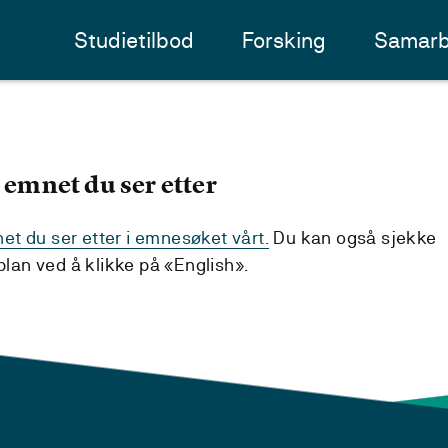
Studietilbod
Forsking
Samarb
 emnet du ser etter
t du ser etter i emnesøket vårt.
Du kan også sjekke
an ved å klikke på «English».