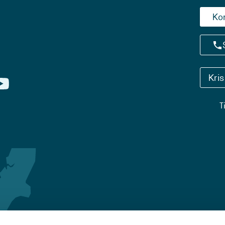
Ko
Kri
T