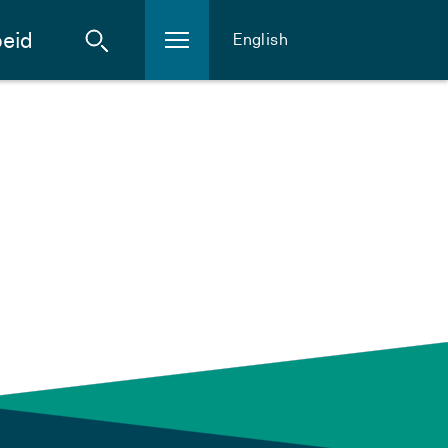
eid
English