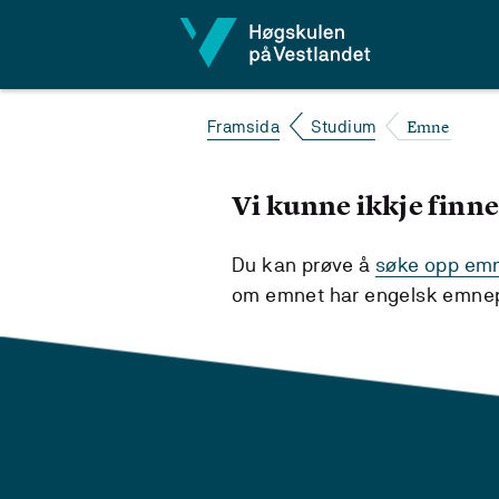
Hopp til innhald
Emne
Framsida
Studium
Vi kunne ikkje finne
Du kan prøve å
søke opp emne
om emnet har engelsk emnepl