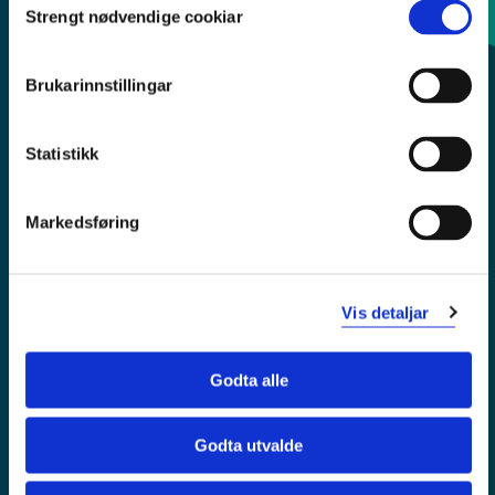
Strengt nødvendige cookiar
Selection
Sentralbord: 55 58 58 00
Brukarinnstillingar
Krise- og beredskapsnummer
Statistikk
Tilgjengelegheitserklæring
Personvern
Markedsføring
Vis detaljar
Godta alle
Godta utvalde