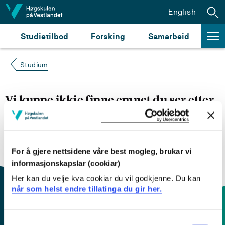
Hopp til innhald
English
Studietilbod
Forsking
Samarbeid
Studium
Vi kunne ikkje finne emnet du ser etter
Du kan prøve å
søke opp emnet du ser etter i
emnesøket vårt.
Du kan også sjekke om emnet har
engelsk emneplan ved å klikke på «English».
For å gjere nettsidene våre best mogleg, brukar vi
informasjonskapslar (cookiar)
Her kan du velje kva cookiar du vil godkjenne. Du kan
når som helst endre tillatinga du gir her.
Consent
Kontaktinfo og opningstider