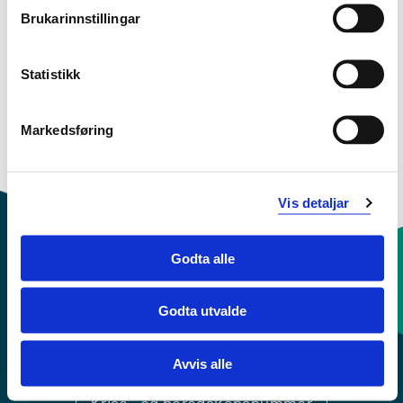
Brukarinnstillingar
Studiestart 2023h
Statistikk
Studiestart 2021h
Markedsføring
Oversikt
Vis detaljar
Godta alle
Kontaktinfo og opningstider
Godta utvalde
Sentralbord: 55 58 58 00
Avvis alle