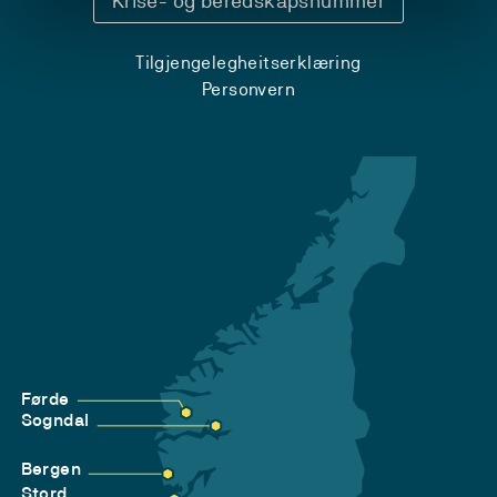
Krise- og beredskapsnummer
Tilgjengelegheitserklæring
Personvern
Førde
Sogndal
Bergen
Stord