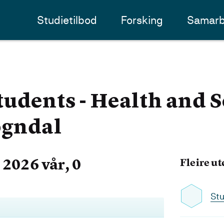
Studietilbod
Forsking
Samarb
udents - Health and S
ogndal
2026 vår, 0
Fleire u
Stu