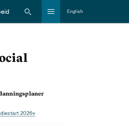
eid
English
ocial
tdanningsplaner
diestart 2026v