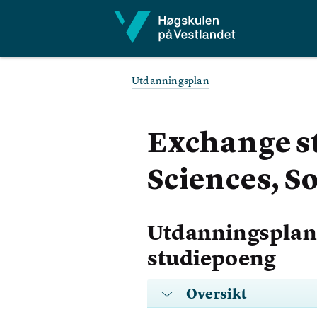
Hopp til innhald
Utdanningsplan
Exchange st
Sciences, S
Utdanningsplan 
studiepoeng
Oversikt