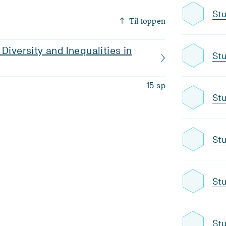
Stu
Til toppen
Diversity and Inequalities in
Stu
15 sp
Stu
Stu
Stu
Stu