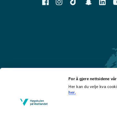
For å gjere nettsidene vå
Her kan du velje kva cook
Førde
her.
Sogndal
Bergen
Stord