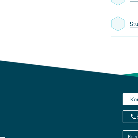
Stu
Ko
Kri