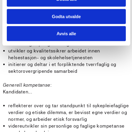
utøver arbeid som helsesykepleier med utgangspunkt
i befolkningens behov og i samarbeid med
Godta utvalde
befolkningen
deltar aktivt i og påvirker kommunens
helseplanlegging, dokumenterer skriftlig og formidler
Avvis alle
kunnskap om helseforhold til lokale
beslutningsmyndigheter og andre etater
utvikler og kvalitetssikrer arbeidet innen
helsestasjon- og skolehelsetjenesten
initierer og deltar i et forpliktende tverrfaglig og
sektorovergripende samarbeid
Generell kompetanse
:
Kandidaten...
reflekterer over og tar standpunkt til sykepleiefaglige
verdier og etiske dilemma, er bevisst egne verdier og
normer, og arbeider etisk forsvarlig
videreutvikler sin personlige og faglige kompetanse