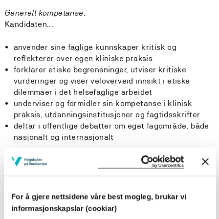
Generell kompetanse
:
Kandidaten...
anvender sine faglige kunnskaper kritisk og
reflekterer over egen kliniske praksis
forklarer etiske begrensninger, utviser kritiske
vurderinger og viser veloverveid innsikt i etiske
dilemmaer i det helsefaglige arbeidet
underviser og formidler sin kompetanse i klinisk
praksis, utdanningsinstitusjoner og fagtidsskrifter
deltar i offentlige debatter om eget fagområde, både
nasjonalt og internasjonalt
En kandidat med spesialisering helsesykepleie, skal ha
følgende totale læringsutbytte definert i kunnskap,
For å gjere nettsidene våre best mogleg, brukar vi
ferdigheter og generell kompetanse etter gjennomført
informasjonskapslar (cookiar)
60 sp: