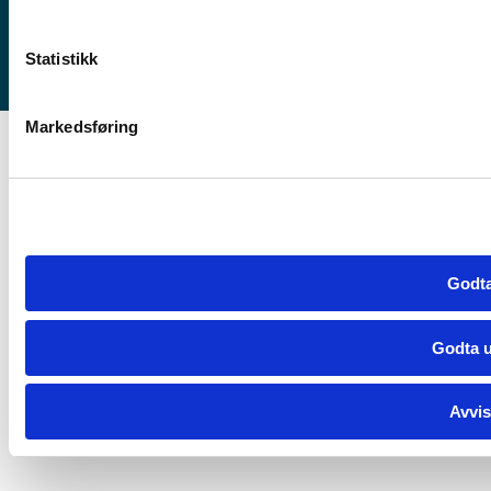
Statistikk
Markedsføring
Godta
Godta u
Avvis