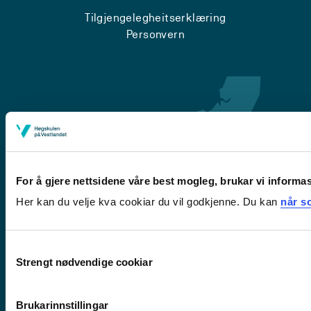
Tilgjengelegheitserklæring
Personvern
For å gjere nettsidene våre best mogleg, brukar vi informa
Her kan du velje kva cookiar du vil godkjenne. Du kan
når so
Førde
Sogndal
Consent
Strengt nødvendige cookiar
Selection
Bergen
Stord
Haugesund
Brukarinnstillingar