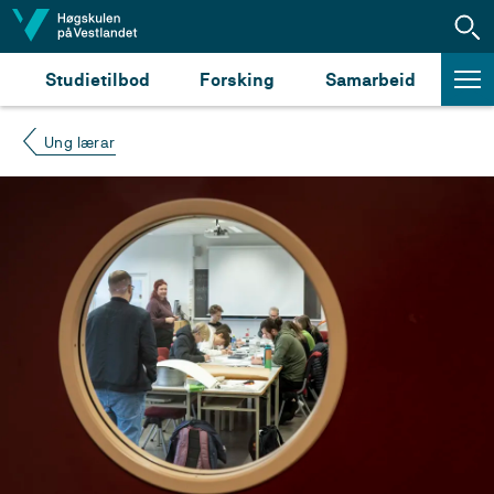
Hopp til innhald
Studietilbod
Forsking
Samarbeid
Ung lærar