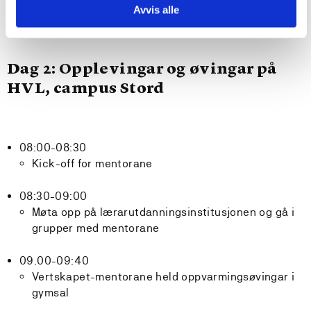
Ungdomsskuleelevane går gjennom heile opplegget på
Avvis alle
eigen skule (Padlet)
Dag 2: Opplevingar og øvingar på
HVL, campus Stord
08:00-08:30
Kick-off for mentorane
08:30-09:00
Møta opp på lærarutdanningsinstitusjonen og gå i
grupper med mentorane
09.00-09:40
Vertskapet-mentorane held oppvarmingsøvingar i
gymsal