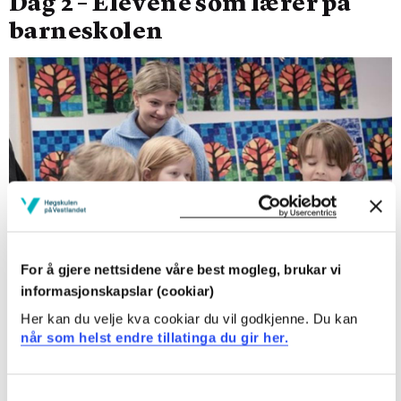
Dag 2 – Elevene som lærer på
barneskolen
For å gjere nettsidene våre best mogleg, brukar vi
informasjonskapslar (cookiar)
Her kan du velje kva cookiar du vil godkjenne. Du kan
Når ein samlast til dag to ute på barneskulen eller ute
når som helst endre tillatinga du gir her.
på eigen ungdomsskule held me fram med refleksjonar
frå dag 1 og legg planar for korleis komma i mål med
dag 2.
Consent