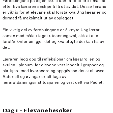
Førebuingane på eigen skule kan ta to til fire timar, alt
etter kva læraren ønskjer å få ut av det. Desse timane
er viktig for at elevane skal forstå kva Ung lærar er og
dermed få maksimalt ut av opplegget.
Ein viktig del av førebuingane er å knyta Ung lærar
saman med måla i faget utdanningsval, slik at alle
forstår kvifor ein gjer det og kva utbyte dei kan ha av
det.
Læraren legg opp til refleksjonar om lærarrollen og
skulen i plenum, før elevane vert inndelt i grupper og
blir kjent med kvarandre og oppgåvene dei skal løysa.
Materiell og øvingar er alt laga av
lærarutdanningsinstitusjonen og vert delt via Padlet.
Dag 1 – Elevane besøker