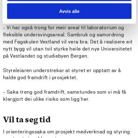
Hallén seier at HVL treng meir areal ved campus Bergen
Avvis alle
for å møte vekst i tal på studentar og tilsette.
- Vi har også trong for meir areal til laboratorium og
fleksible undersvingsareal. Sambruk og samordning
med Fagskulen Vestland vil vera bra. Det å realisere eit
nytt bygg vil utan tvil styrke heile det nye Universitetet
på Vestlandet og studiebyen Bergen.
Styreleiaren understrekar at styret er opptatt av å
halde god framdrift i prosjektet.
- Saka treng god framdrift, samstundes som vi må få
klargjort dei ulike risiko som ligg her.
Vil ta seg tid
I orienteringssaka om prosjekt medverknad og styring