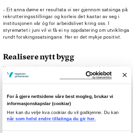
- Eit anna døme er resultata vi ser gjennom satsinga på
rekrutteringsstillingar og korleis det kastar av seg i
institusjonen vår óg for arbeidslivet kring oss. I
styremøtet i juni vil vi få ei ny oppdatering om utviklinga
rundt forskingssatsingane. Her er det mykje positivt.
Realisere nytt bygg
Konturane av det nye universitetet på Vestlandet viste
også igjen i sakene om satsingsforslag utover ramma i
statsbudsjettet, dei gode tilbakemeldingane frå NOKUT-
tilsynet med HVL sitt kvalitetssystem og
kvalitetsarbeid, oppretting av æresdoktorat – og ikkje
For å gjere nettsidene våre best mogleg, brukar vi
minst i saka om utvikling av nordtomta på Kronstad.
informasjonskapslar (cookiar)
Her kan du velje kva cookiar du vil godkjenne. Du kan
- Dette er ei spennande sak. Styret ser stor verdi i å
når som helst endre tillatinga du gir her.
realisere eit nytt bygg på Kronstad saman med Vestland
fylkeskommune og Fagskulen Vestland.