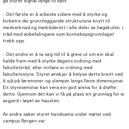
ga styret signal langs to spor.
- Det første er å arbeide videre med å styrke og
forbetre dei grunnleggjande strukturane knytt til
medverknad og medråderett i alle deler av høgskulen, i
tråd med anbefalingane som kunnskapsgrunnlaget
trekk opp.
- Det andre er å ta seg tid til å greie ut om ein skal
halde fram med å styrke dagens ordning med
fakultetsråd, eller innføre ei ordning med
fakultetsstyre. Styret ønskjer å belyse dette breitt ved
å sjå på føremoner og ulemper langs fleire dimensjonar.
Eit styreseminar kan vera ein god arena for å drøfte
dette. Gjennom det kan vi få på plass eit grunnlag for ei
avgjerd i løpet av hausten.
Av andre saker styret handsama under møtet ved
campus Bergen var: