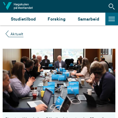
Hopp til innhald
Studietilbod
Forsking
Samarbeid
Aktuelt