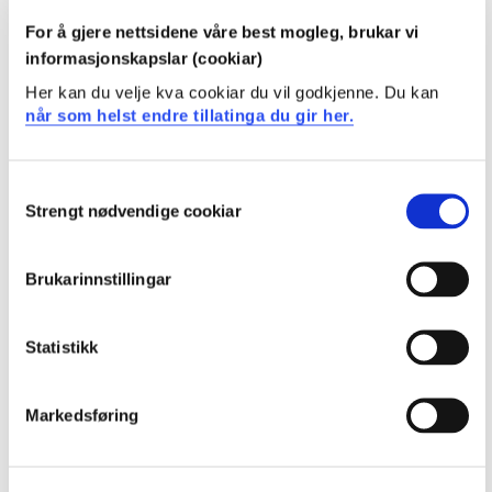
å tenkje nytt om rettleiing i praksisopplæringa med
For å gjere nettsidene våre best mogleg, brukar vi
større fleksibilitet og openheit for eit mangfald av
informasjonskapslar (cookiar)
perspektiv der ny kunnskap og nye relasjonar kan
oppstå. Å navigere dei endra vilkåra i praksisopplæringa
Her kan du velje kva cookiar du vil godkjenne. Du kan
er utfordrande og krev auka samarbeid med klargjorde
når som helst endre tillatinga du gir her.
roller om ansvar, både innanfor og utover
praksiskomponenten i GLU. Studien kan bane veg for at
aktørar går utanfor eiga komfortsone i ukjende og
Consent
kjende landskap som kan bidra til å utvide, utvikle og
Strengt nødvendige cookiar
Selection
endre utdanningspraksisar.
Brukarinnstillingar
Statistikk
Markedsføring