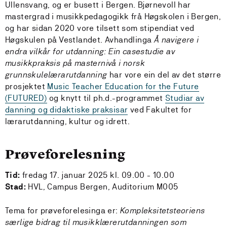
Ullensvang, og er busett i Bergen. Bjørnevoll har
mastergrad i musikkpedagogikk frå Høgskolen i Bergen,
og har sidan 2020 vore tilsett som stipendiat ved
Høgskulen på Vestlandet. Avhandlinga
Å navigere i
endra vilkår for utdanning: Ein casestudie av
musikkpraksis på masternivå i norsk
grunnskulelærarutdanning
har vore ein del av det større
prosjektet
Music Teacher Education for the Future
(FUTURED)
og knytt til ph.d.-programmet
Studiar av
danning og didaktiske praksisar
ved Fakultet for
lærarutdanning, kultur og idrett.
Prøveforelesning
Tid:
fredag 17. januar 2025 kl. 09.00 - 10.00
Stad:
HVL, Campus Bergen, Auditorium M005
Tema for prøveforelesinga er:
Kompleksitetsteoriens
særlige bidrag til musikklærerutdanningen som