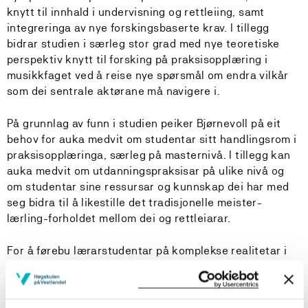
knytt til innhald i undervisning og rettleiing, samt
integreringa av nye forskingsbaserte krav. I tillegg
bidrar studien i særleg stor grad med nye teoretiske
perspektiv knytt til forsking på praksisopplæring i
musikkfaget ved å reise nye spørsmål om endra vilkår
som dei sentrale aktørane må navigere i.
På grunnlag av funn i studien peiker Bjørnevoll på eit
behov for auka medvit om studentar sitt handlingsrom i
praksisopplæringa, særleg på masternivå. I tillegg kan
auka medvit om utdanningspraksisar på ulike nivå og
om studentar sine ressursar og kunnskap dei har med
seg bidra til å likestille det tradisjonelle meister-
lærling-forholdet mellom dei og rettleiarar.
For å førebu lærarstudentar på komplekse realitetar i
deira framtidige læraryrke foreslår Bjørnevoll å gje rom
for å utfordre status quo og at aktørar legg til rette for
både kaos og orden i musikkromma. I tillegg føreslår ho