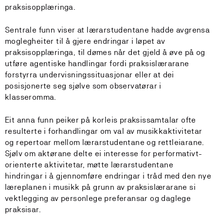
praksisopplæringa.
Sentrale funn viser at lærarstudentane hadde avgrensa
moglegheiter til å gjere endringar i løpet av
praksisopplæringa, til dømes når det gjeld å øve på og
utføre agentiske handlingar fordi praksislærarane
forstyrra undervisningssituasjonar eller at dei
posisjonerte seg sjølve som observatørar i
klasseromma.
Eit anna funn peiker på korleis praksissamtalar ofte
resulterte i forhandlingar om val av musikkaktivitetar
og repertoar mellom lærarstudentane og rettleiarane.
Sjølv om aktørane delte ei interesse for performativt-
orienterte aktivitetar, møtte lærarstudentane
hindringar i å gjennomføre endringar i tråd med den nye
læreplanen i musikk på grunn av praksislærarane si
vektlegging av personlege preferansar og daglege
praksisar.