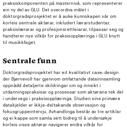
praksiskomponenten på masternivå, som representerer
ein ny del av GLU. Det overordna målet i
doktorgradsprosjektet er å auke kunnskapen vår om
korleis sentrale aktørar, inkludert lærarstudentar,
praksislærarar og profesjonsrettleiarar, tilpassar seg og
handterer nye vilkår for praksisopplæringa i GLU knytt
til musikkfaget.
Sentrale funn
Doktorgradsprosjektet har eit kvalitativt case-design
der Bjørnevoll har gjennom omfattande datainnsamling
oppnådd detaljerte skildringar om og innsikt i
utdanningspraksisar og prosessar som aktørane tek del
i undervegs i praksisopplæringa. Studien sine primære
datakjelder er ikkje-deltakande observasjon og
fokusgruppeintervju. Avhandlinga består av tre artiklar
og ei kappe som samla sett bidreg til å undersøkje
korleis visse aktørar navigerer endra vilkår for