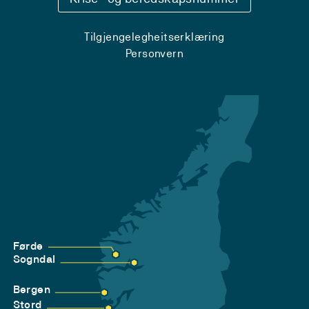
Tilgjengelegheitserklæring
Personvern
Førde
Sogndal
Bergen
Stord