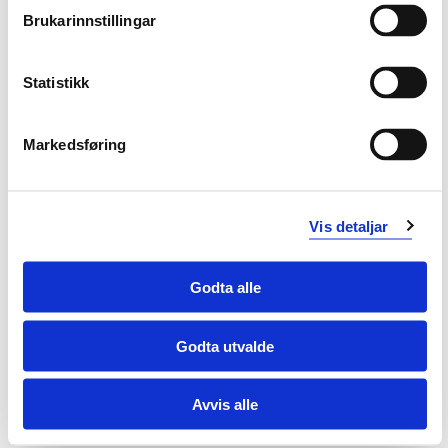
Brukarinnstillingar
Trond Brattelid
Førsteamanuensis
Statistikk
Markedsføring
Medlemmer
Stipendiatar
Vis detaljar
Teknisk personell
Godta alle
Emerita
Godta utvalde
Tidlegare medlemmer
Avvis alle