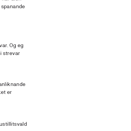
på spanande
evar. Og eg
i strevar
manliknande
et er
stillitsvald