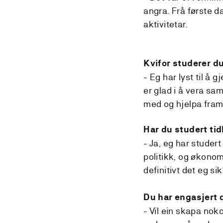
angra. Frå første d
aktivitetar.
Kvifor studerer du
- Eg har lyst til å g
er glad i å vera sa
med og hjelpa fram 
Har du studert ti
- Ja, eg har studer
politikk, og økono
definitivt det eg si
Du har engasjert 
- Vil ein skapa nok