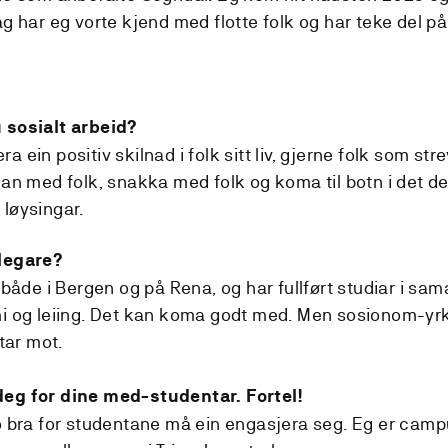
ag har eg vorte kjend med flotte folk og har teke del 
 sosialt arbeid?
jera ein positiv skilnad i folk sitt liv, gjerne folk som str
man med folk, snakka med folk og koma til botn i det de
løysingar.
dlegare?
t både i Bergen og på Rena, og har fullført studiar i sa
mi og leiing. Det kan koma godt med. Men sosionom-yrk
ktar mot.
deg for dine med-studentar. Fortel!
o bra for studentane må ein engasjera seg. Eg er campu