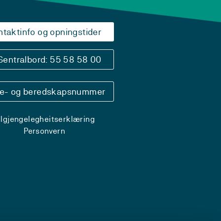
ntaktinfo og opningstider
Sentralbord: 55 58 58 00
se- og beredskapsnummer
ilgjengelegheitserklæring
Personvern