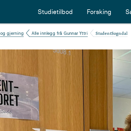
Studietilbod
Forsking
S
StudentSogndal
 og gjerning
Alle innlegg frå Gunnar Yttri