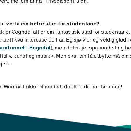
erv, mellom anna i Trivselssentralen.
al verta ein betre stad for studentane?
kkjer Sogndal alt er ein fantastisk stad for studentane. 
uansett kva interesse du har. Eg sjølv er eg veldig glad i
), men det skjer spanande ting hei
amfunnet i Sogndal
luftsliv, kunst og musikk. Men skal ein få utbytte må ein
jert.
s-Werner. Lukke til med alt det fine du har føre deg!