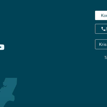
Ko
Kri
T