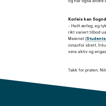
og har også andre v
Korleis kan Sognd
- Heilt ærleg; eg ty
rikt variert tilbod 
Meieriet (
Students
innanfor idrett, fri
vera aktiv og engas
Takk for praten, Nil