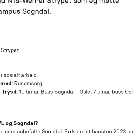
ald Nils-Werner Strypet som eg møtte
campus Sogndal.
Strypet.
i sosialt arbeid.
Rusomsorg
 med:
10 timar. Buss Sogndal - Oslo, 7 timar, buss Oslo
Trysil:
VL og Sogndal?
nne som anbefalte Sogndal. Eg kom hit hausten 2023 og 