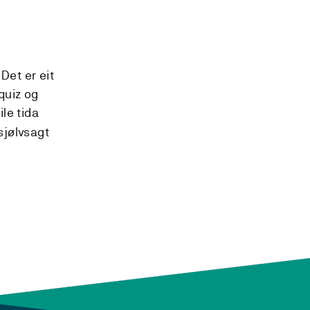
Det er eit
 quiz og
le tida
 sjølvsagt