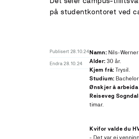
Det seier campus-tillitsv
på studentkontoret ved 
Publisert 28.10.24
Nils-Werner 
Namn:
30 år.
Alder:
Endra 28.10.24
Trysil.
Kjem frå:
Bachelor 
Studium:
Ønskjer å arbeida
Reiseveg Sogndal-
timar.
Kvifor valde du H
- Det var ei venni