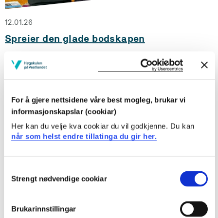
12.01.26
Spreier den glade bodskapen
Adelheid Breidvik og Erland Solenes Mathisen var i full
gang med å spreia den glade bodskapen om
Studenthuset Meieriet og Studentsamfunnet i Sogndal i
Høgskulebygget for nokre dagar sidan.
For å gjere nettsidene våre best mogleg, brukar vi
informasjonskapslar (cookiar)
Her kan du velje kva cookiar du vil godkjenne. Du kan
når som helst endre tillatinga du gir her.
Consent
Strengt nødvendige cookiar
Selection
Brukarinnstillingar