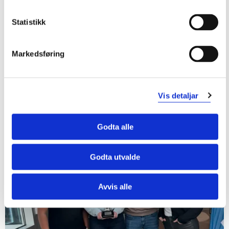
Statistikk
07.11.25
Ei god økt om akademisk fridom
Markedsføring
Det viktige i å ikkje berre verna om akademisk fridom
som ideal, men ogso lata akademisk fridom dagleg
prega ord og handling i utdanning, forsking og
samarbeid, vart løfta fram på UH-nett Vest si
Vis detaljar
leiarsamling no i november.
Godta alle
Godta utvalde
Avvis alle