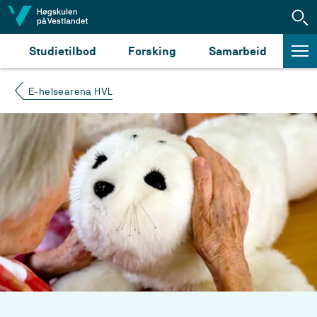
Hopp til innhald
Studietilbod
Forsking
Samarbeid
E-helsearena HVL