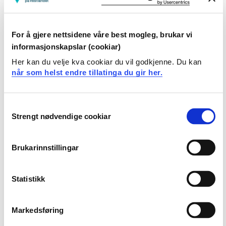
Se hvordan robotselen Selma har en beroligende effekt
på demente og hvordan hun skaper gode samtaler blant
For å gjere nettsidene våre best mogleg, brukar vi
beboerne på Kamfjordhjemmet i Sandefjord.
informasjonskapslar (cookiar)
Her kan du velje kva cookiar du vil godkjenne. Du kan
når som helst endre tillatinga du gir her.
Behov
Consent
Løsning
Strengt nødvendige cookiar
Selection
Tilgang
Brukarinnstillingar
Bruk på lab
Statistikk
Markedsføring
Informasjon fra Picomed