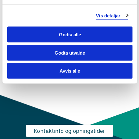
Picomed - Paro
Vis detaljar
Godta alle
Endra 27.04.23
Godta utvalde
Avvis alle
Kontaktinfo og opningstider