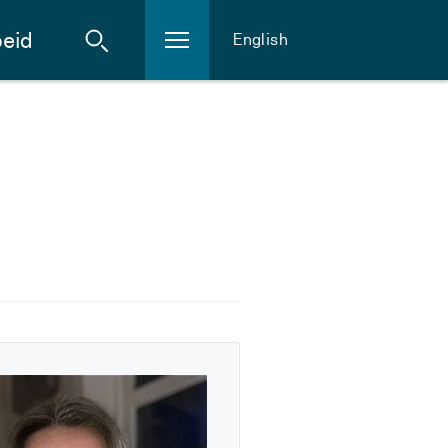
eid
English