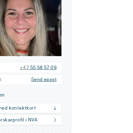
+47
55 58 57 09
t:
Send epost
en
 ned kontaktkort
orskarprofil i NVA