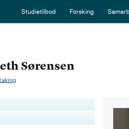
Studietilbod
Forsking
Samarb
eth Sørensen
ltaking