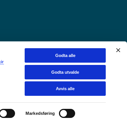
Godta alle
ir
Godta utvalde
Avvis alle
Markedsføring
Chat