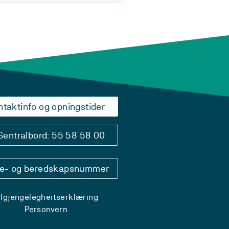
ntaktinfo og opningstider
Sentralbord: 55 58 58 00
se- og beredskapsnummer
ilgjengelegheitserklæring
Personvern