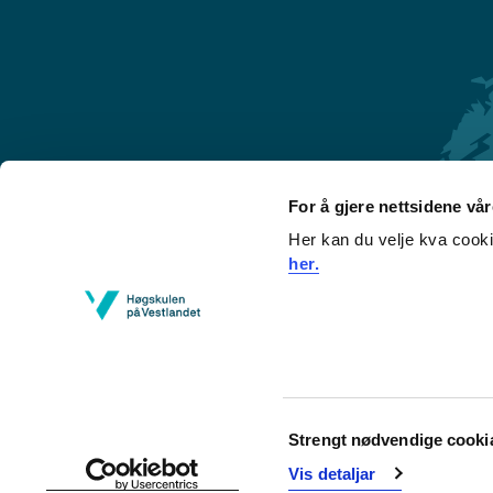
For å gjere nettsidene vå
Her kan du velje kva cook
Førde
her.
Sogndal
Bergen
Stord
Haugesund
Consent
Strengt nødvendige cooki
Selection
Vis detaljar