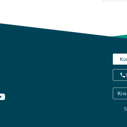
Ko
Kri
T