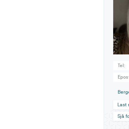
Tel:
Epos
Berg
Last
Sjå f