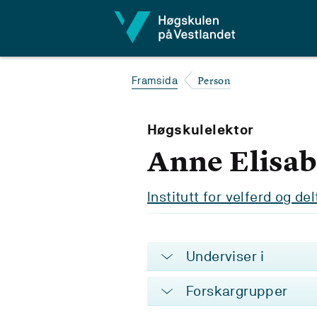
Hopp til innhald
Person
Framsida
Høgskulelektor
Anne Elisab
Institutt for velferd og de
Underviser i
Forskargrupper