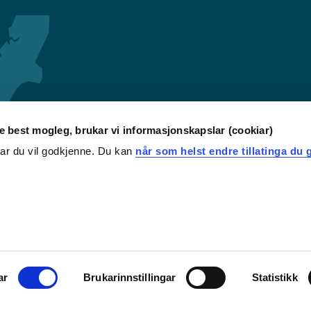
re best mogleg, brukar vi informasjonskapslar (cookiar)
iar du vil godkjenne. Du kan
når som helst endre tillatinga du g
ar
Brukarinnstillingar
Statistikk