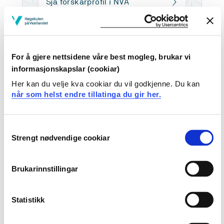
Sjå forskarprofil i NVA
Arbeids- og kompetanseområde
For å gjere nettsidene våre best mogleg, brukar vi
Jeg er sykepleier. Mine interesseområder er
informasjonskapslar (cookiar)
akuttmedisin, kunnskapsbasert praksis og livslang
Her kan du velje kva cookiar du vil godkjenne. Du kan
læring.
når som helst endre tillatinga du gir her.
Undervisningen min foregår på bachelor i sykepleie. Jeg
ønsker å inspirere studenter til å finne og bruke
Consent
oppdatert kunnskap fra systematisk oppsummert
Strengt nødvendige cookiar
Selection
forskning i utøvelsen av sykepleie.
Brukarinnstillingar
Underviser i
Statistikk
Sykepleie