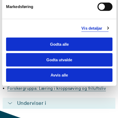
Underviser i
Markedsføring
FRIB 301: Friluftsliv vinter 2
Vis detaljar
Forskar på
Godta alle
Beslutningstaking i dynamiske og komplekse
omgivelser
Læring og ledelse i friluftsliv
Godta utvalde
Avvis alle
Forskargrupper
Forskergruppa: Læring i kroppsøving og friluftsliv
Underviser i