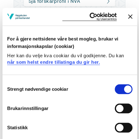
Sjå forskarprofil i NVA
Arbeids- og kompetanseområde
For å gjere nettsidene våre best mogleg, brukar vi
Arbeidet på Høgskulen i Sogn og Fjordane (nå
informasjonskapslar (cookiar)
Høgskulen på Vestlandet) siden august 2002. Fikk
opprykk til førstelektor februar 2015.
Her kan du velje kva cookiar du vil godkjenne. Du kan
når som helst endre tillatinga du gir her.
2001 - 2004: Cand. polit. idrettsvitenskap (NTNU og
Universitetet i Agder) 2001: Mellomfag friluftsliv
Consent
(Høgskulen i Volda)
Strengt nødvendige cookiar
Selection
2001: Mellomfagstillegg ski og snø (Høgskulen i Sogn og
Fjordane)
Brukarinnstillingar
1997 - 2000: Lærerutdanning med idrett (Universitetet i
Agder)
Statistikk